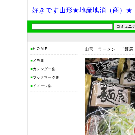
好きです山形★地産地消（商）★
■
H O M E
山形 ラーメン 「麺辰
■
メモ集
■
カレンダー集
■
ブックマーク集
■
イメージ集