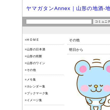
ヤマガタンAnnex｜山形の地酒-
■
H O M E
その他
■
山形の日本酒
明日から
■
山形の焼酎
■
山形のワイン
■
その他
■
メモ集
■
カレンダー集
■
ブックマーク集
■
イメージ集