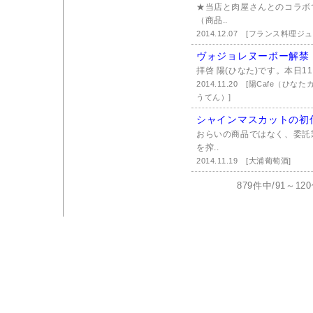
★当店と肉屋さんとのコラボ
（商品..
2014.12.07
[フランス料理ジュ
ヴォジョレヌーボー解禁
拝啓 陽(ひなた)です。本日1
2014.11.20
[陽Cafe（ひな
うてん）]
シャインマスカットの初
おらいの商品ではなく、委託
を搾..
2014.11.19
[大浦葡萄酒]
879件中/91～1