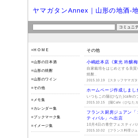
ヤマガタンAnnex｜山形の地酒-
■
H O M E
その他
小嶋総本店《東光 吟醸
■
山形の日本酒
自家栽培をはじめとする良質
■
山形の焼酎
焼酎..
■
山形のワイン
2015.10.19
[スタッフヤマガ
■
その他
ホームページ作成しまし
いつもこの陽(ひなた)cafe
■
メモ集
2015.10.15
[陽Cafe（ひな
■
カレンダー集
フランス厨房ジュアン「
■
ブックマーク集
ティバル」へ出店
10月4日の青空フェスティバ
■
イメージ集
2015.10.02
[フランス料理ジュ