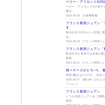
ベリー・アリカントA20
ベリー・アリカントAの赤ワ
物を..
2015.09.28
[大浦葡萄酒]
フランス厨房ジュアン「
す。
秋分の日 今日もいい天気に
山..
2015.09.23
[フランス料理ジュ
フランス厨房ジュアン「
昨日今日と市内では太鼓の音
秋祭..
2015.09.21
[フランス料理ジュ
熱々チーズがとろ~り、
拝啓 陽(ひなた)です。 先日
2015.09.07
[陽Cafe（ひな
うてん）]
フランス厨房ジュアン
いつも当店ジュアンをご利用
明日..