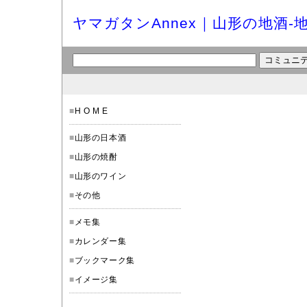
ヤマガタンAnnex｜山形の地酒-
■
H O M E
■
山形の日本酒
■
山形の焼酎
■
山形のワイン
■
その他
■
メモ集
■
カレンダー集
■
ブックマーク集
■
イメージ集