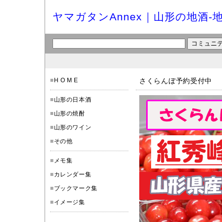
ヤマガタンAnnex｜山形の地酒-
■
H O M E
さくらんぼ予約受付中
■
山形の日本酒
■
山形の焼酎
■
山形のワイン
■
その他
■
メモ集
■
カレンダー集
■
ブックマーク集
■
イメージ集