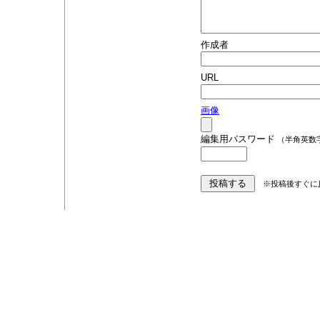
作成者
URL
画像
編集用パスワード
（半角英数
※投稿後すぐに