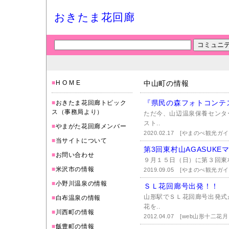
おきたま花回廊
■
H O M E
中山町の情報
『県民の森フォトコンテ
■
おきたま花回廊トピック
ス（事務局より）
ただ今、山辺温泉保養センタ
スト..
■
やまがた花回廊メンバー
2020.02.17
[やまのべ観光ガ
■
当サイトについて
第3回東村山AGASUKE
■
お問い合わせ
９月１５日（日）に第３回東村
■
米沢市の情報
2019.09.05
[やまのべ観光ガ
■
小野川温泉の情報
ＳＬ花回廊号出発！！
山形駅でＳＬ花回廊号出発式
■
白布温泉の情報
花を..
■
川西町の情報
2012.04.07
[web山形十二花
■
飯豊町の情報