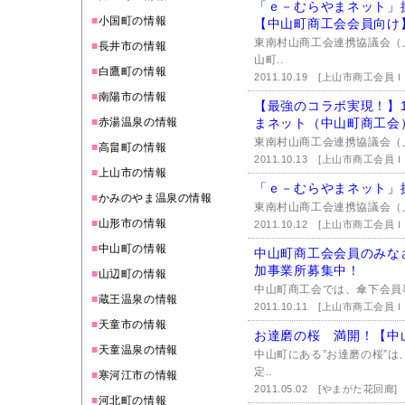
「ｅ－むらやまネット」
■
小国町の情報
【中山町商工会会員向け
東南村山商工会連携協議会（
■
長井市の情報
山町..
■
白鷹町の情報
2011.10.19
[上山市商工会員Ｉ
■
南陽市の情報
【最強のコラボ実現！】1
■
赤湯温泉の情報
まネット（中山町商工会
東南村山商工会連携協議会（
■
高畠町の情報
2011.10.13
[上山市商工会員Ｉ
■
上山市の情報
「ｅ－むらやまネット」
■
かみのやま温泉の情報
東南村山商工会連携協議会（
■
山形市の情報
2011.10.12
[上山市商工会員Ｉ
■
中山町の情報
中山町商工会会員のみな
加事業所募集中！
■
山辺町の情報
中山町商工会では、傘下会員
■
蔵王温泉の情報
2011.10.11
[上山市商工会員Ｉ
■
天童市の情報
お達磨の桜 満開！【中
■
天童温泉の情報
中山町にある”お達磨の桜”
定..
■
寒河江市の情報
2011.05.02
[やまがた花回廊]
■
河北町の情報