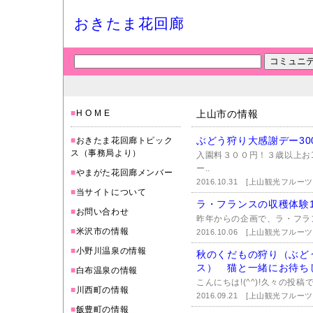
おきたま花回廊
■
H O M E
上山市の情報
ぶどう狩り大感謝デー300円
■
おきたま花回廊トピック
ス（事務局より）
入園料３００円！３歳以上お
ー..
■
やまがた花回廊メンバー
2016.10.31
[上山観光フルーツ
■
当サイトについて
ラ・フランスの収穫体験
■
お問い合わせ
昨年からの企画で、ラ・フランス
■
米沢市の情報
2016.10.06
[上山観光フルーツ
■
小野川温泉の情報
秋のくだもの狩り（ぶど
ス） 猫と一緒にお待ち
■
白布温泉の情報
こんにちは!(^^)!久々の投
■
川西町の情報
2016.09.21
[上山観光フルーツ
■
飯豊町の情報