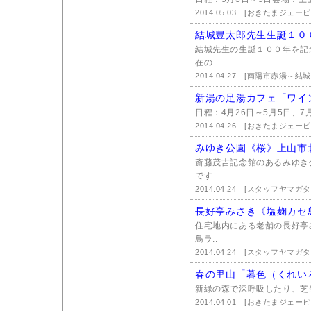
2014.05.03
[おきたまジェーピ
結城豊太郎先生生誕１０
結城先生の生誕１００年を記
在の..
2014.04.27
[南陽市赤湯～結
新湯の足湯カフェ「ワイ
日程：4月26日～5月5日、7月
2014.04.26
[おきたまジェーピ
みゆき公園《桜》上山市
斎藤茂吉記念館のあるみゆき
です..
2014.04.24
[スタッフヤマガ
長好亭みさき《塩麹カセ
住宅地内にある老舗の長好亭
鳥ラ..
2014.04.24
[スタッフヤマガ
春の里山「暮色（くれい
新緑の森で深呼吸したり、芝
2014.04.01
[おきたまジェーピ