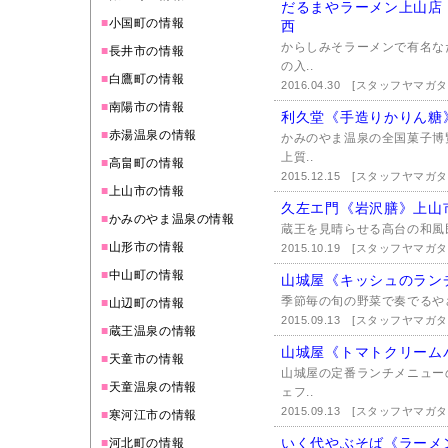
だるまやラーメン上山店
■
小国町の情報
西
からしみそラーメンで有名な
■
長井市の情報
の入..
■
白鷹町の情報
2016.04.30
[スタッフヤマガ
■
南陽市の情報
利久堂《手造りかりん糖
■
赤湯温泉の情報
かみのやま温泉の全国菓子博
上質..
■
高畠町の情報
2015.12.15
[スタッフヤマガ
■
上山市の情報
久左エ門《岩沢膳》上山
■
かみのやま温泉の情報
蔵王を見晴らせる高台の和風
■
山形市の情報
2015.10.19
[スタッフヤマガ
■
中山町の情報
山城屋《キッシュのラン
季節毎の旬の野菜で奏でるや
■
山辺町の情報
2015.09.13
[スタッフヤマガ
■
蔵王温泉の情報
山城屋《トマトクリーム
■
天童市の情報
山城屋の定番ランチメニュー
■
天童温泉の情報
ェフ..
2015.09.13
[スタッフヤマガ
■
寒河江市の情報
いく代やぶそば《ラーメ
■
河北町の情報