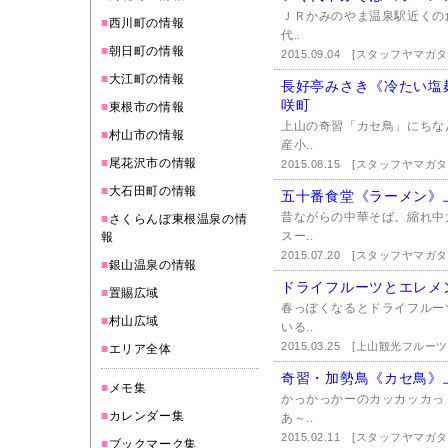
ＪＲかみのやま温泉駅近くの
■
西川町の情報
代..
■
朝日町の情報
2015.09.04
[スタッフヤマガ
■
大江町の情報
長好亭みさき《冷たい塩
咲町
■
東根市の情報
上山の奇習「カセ鳥」にちな
■
村山市の情報
産小..
■
尾花沢市の情報
2015.08.15
[スタッフヤマガ
■
大石田町の情報
五十番食堂《ラーメン》
昔ながらの中華そば。縮れ中
■
さくらんぼ東根温泉の情
スー..
報
2015.07.20
[スタッフヤマガ
■
銀山温泉の情報
ドライフルーツとエレメ
■
置賜広域
春っぽくなるとドライフルー
■
村山広域
いる..
2015.03.25
[上山観光フルーツ
■
エリア全体
奇習・加勢鳥《カセ鳥》
■
メモ集
かっかっかーのカッカッカっ
■
カレンダー集
あ～..
2015.02.11
[スタッフヤマガ
■
ブックマーク集