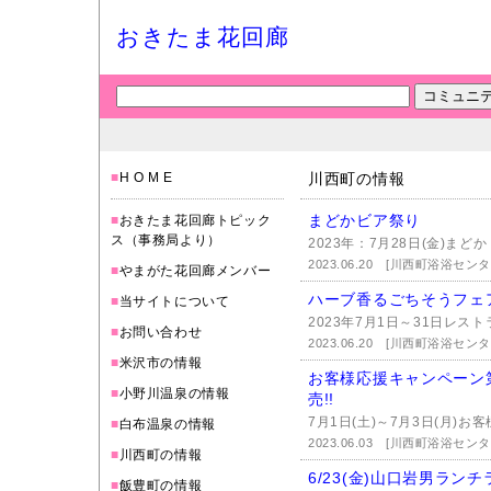
おきたま花回廊
■
H O M E
川西町の情報
まどかビア祭り
■
おきたま花回廊トピック
ス（事務局より）
2023年：7月28日(金)まど
2023.06.20
[川西町浴浴センタ
■
やまがた花回廊メンバー
ハーブ香るごちそうフェ
■
当サイトについて
2023年7月1日～31日レストラ
■
お問い合わせ
2023.06.20
[川西町浴浴センタ
■
米沢市の情報
お客様応援キャンペーン第
■
小野川温泉の情報
売!!
7月1日(土)～7月3日(月)お
■
白布温泉の情報
2023.06.03
[川西町浴浴センタ
■
川西町の情報
6/23(金)山口岩男ラン
■
飯豊町の情報