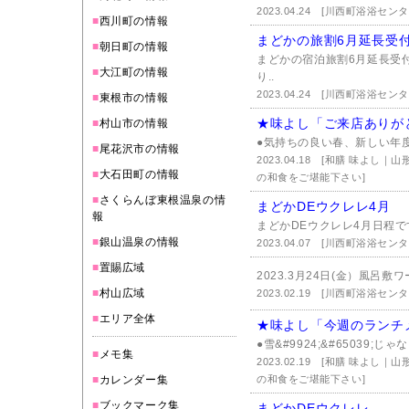
2023.04.24
[川西町浴浴センタ
■
西川町の情報
まどかの旅割6月延長受付
■
朝日町の情報
まどかの宿泊旅割6月延長受
■
大江町の情報
り..
2023.04.24
[川西町浴浴センタ
■
東根市の情報
★味よし「ご来店ありが
■
村山市の情報
●気持ちの良い春、新しい年度
■
尾花沢市の情報
2023.04.18
[和膳 味よし｜
■
大石田町の情報
の和食をご堪能下さい]
■
さくらんぼ東根温泉の情
まどかDEウクレレ4月
報
まどかDEウクレレ4月日程です。
■
銀山温泉の情報
2023.04.07
[川西町浴浴センタ
■
置賜広域
2023.3月24日(金）風呂敷
■
村山広域
2023.02.19
[川西町浴浴センタ
■
エリア全体
★味よし「今週のランチ
●雪&#9924;&#65039;じゃな
■
メモ集
2023.02.19
[和膳 味よし｜
■
カレンダー集
の和食をご堪能下さい]
■
ブックマーク集
まどかDEウクレレ