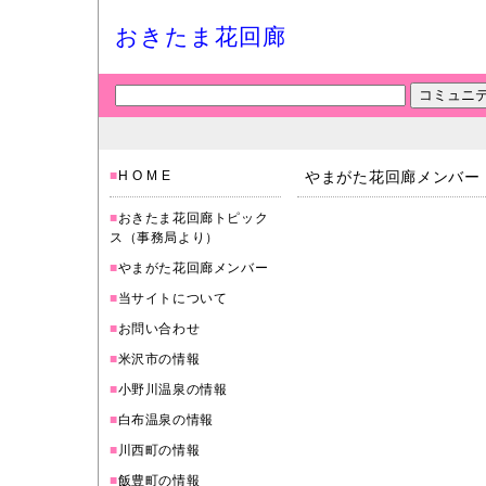
おきたま花回廊
■
H O M E
やまがた花回廊メンバー
■
おきたま花回廊トピック
ス（事務局より）
■
やまがた花回廊メンバー
■
当サイトについて
■
お問い合わせ
■
米沢市の情報
■
小野川温泉の情報
■
白布温泉の情報
■
川西町の情報
■
飯豊町の情報