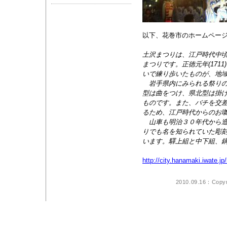
以下、花巻市のホームペー
土沢まつりは、江戸時代中
まつりです。正徳元年(171
いで練り歩いたものが、地
岩手県内にみられる祭りの
型は曲をつけ、県北型は掛
ものです。また、バチを交
るため、江戸時代からのお
山車も明治３０年代から造
りでも名を知られていた彫
います。驛上組と中下組、
http://city.hanamaki.iwate.
2010.09.16：Copyr