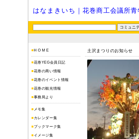
はなまきいち｜花巻商工会議所青
■
H O M E
土沢まつりのお知らせ
■
花巻YEG会員日記
■
花巻の商い情報
■
花巻のイベント情報
■
花巻の観光情報
■
事務局より
■
メモ集
■
カレンダー集
■
ブックマーク集
■
イメージ集