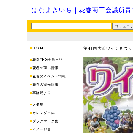
はなまきいち｜花巻商工会議所青
■
H O M E
第41回大迫ワインまつり
■
花巻YEG会員日記
■
花巻の商い情報
■
花巻のイベント情報
■
花巻の観光情報
■
事務局より
■
メモ集
■
カレンダー集
■
ブックマーク集
■
イメージ集