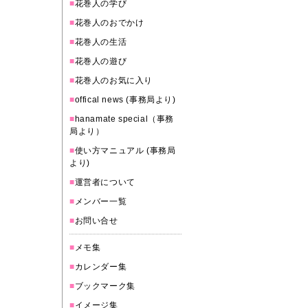
■
花巻人の学び
■
花巻人のおでかけ
■
花巻人の生活
■
花巻人の遊び
■
花巻人のお気に入り
■
offical news (事務局より)
■
hanamate special（事務
局より）
■
使い方マニュアル (事務局
より)
■
運営者について
■
メンバー一覧
■
お問い合せ
■
メモ集
■
カレンダー集
■
ブックマーク集
■
イメージ集