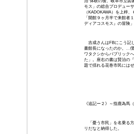
治”体験の後、岐阜市立図
モス」の総合プロデュー
（KADOKAWA）を上
「開館９ヶ月半で来館者
ディアコスモス』の冒険
吉成さんはFBにこう記
書館長になったのか。…
ワタクシからパブリック
た」。座右の書は賢治の
題で揺れる花巻市民には
《追記ー２》～指鹿為馬
「憂う市民」を名乗る方
リだなと納得した。