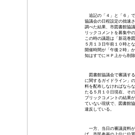
追記の「４」と「６」で
協議会の日程設定の拙速
調べた結果、市図書館協
リックコメントを募集中
この時の議題は「新花巻
５月１３日午前１０時と
開催時間が「午後２時」
知はすでにＨＰ上から削
図書館協議会で審議する
に関するガイドライン」
料を配布しなければなら
たる５月１０日現在、そ
ブリックコメントの結果
ていない現状で、図書館
違反している。
一方、当日の審議資料が
ば、市民参画の上位に位