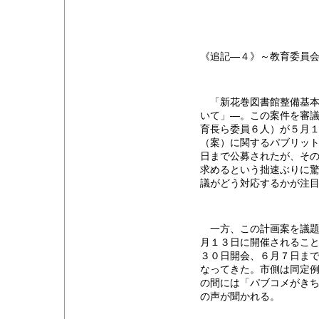
《追記―４》～教育委員
「新花巻図書館整備基本
いて」―。この案件を審
育長ら委員６人）が５月
（案）に関するパブリッ
日まで公募されたが、そ
求めるという拙速ぶりに驚
議がどう対応するかが注
一方、この計画案を議題
月１３日に開催されるこ
３０日開会、６月７日ま
なってきた。市側は同定
の間には「パブコメがき
の声が聞かれる。