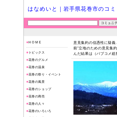
はなめいと｜岩手県花巻市のコミ
■
H O M E
意見集約の信憑性に疑義…
前”立地のための意見集
■
トピックス
んだ結果は（パブコメ総
■
花巻のグルメ
■
花巻の温泉
■
花巻の祭り・イベント
■
花巻の風景
■
花巻のショップ
■
花巻の商売
■
花巻の人々
■
花巻のいろいろ