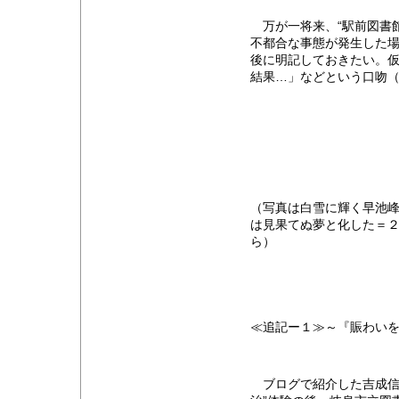
万が一将来、“駅前図書館
不都合な事態が発生した
後に明記しておきたい。
結果…」などという口吻
（写真は白雪に輝く早池
は見果てぬ夢と化した＝
ら）
≪追記ー１≫～『賑わい
ブログで紹介した吉成信