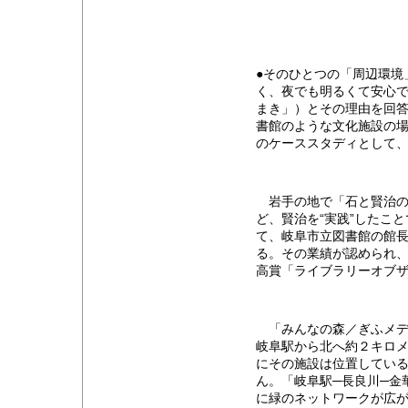
●そのひとつの「周辺環境
く、夜でも明るくて安心
まき」）とその理由を回
書館のような文化施設の
のケーススタディとして
岩手の地で「石と賢治の
ど、賢治を“実践”したこ
て、岐阜市立図書館の館
る。その業績が認められ
高賞「ライブラリーオブ
「みんなの森／ぎふメデ
岐阜駅から北へ約２キロ
にその施設は位置してい
ん。「岐阜駅─長良川─金
に緑のネットワークが広