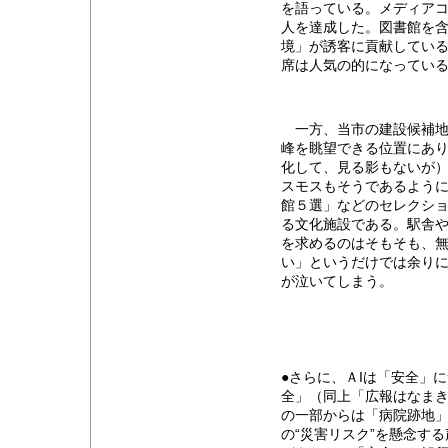
を語っている。メディア
人を達成した。図書館を
境」が誘客に貢献してい
席は人気の的になってい
一方、当市の建設候補地
峰を眺望できる位置にあ
化して、見る影もないが
スモスもそうであるよう
館５選」などのセレクシ
る文化施設である。駅舎
を求めるのはそもそも、
い」というだけでは余り
が泣いてしまう。
●さらに、ＡIは「安全」
全」（同上「広報はなま
の一部からは「病院跡地
の“災害リスク”を懸念す