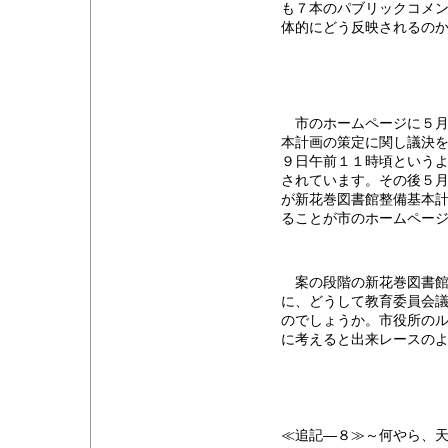
も７本のパブリックコメ
体的にどう反映されるの
市のホームページに５月
本計画の策定に関し議決
９日午前１１時頃という
されています。その後５
が新花巻図書館整備基本
ることが市のホームペー
案の段階の新花巻図書館
に、どうして教育委員会
のでしょうか。市役所のル
に考えると出来レースの
≪追記―８≫～何やら、