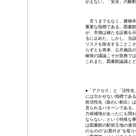
がえない。「安全」の解
言うまでもなく、建物本
重要な指標である。図書
が、市側は確たる証拠を
るに止めた。しかし、当
リスクを除去することこ
らずとも将来、公共施設
確保の議論こそが急務で
これまた、図書館論議と
●「アクセス」と「活性化
には欠かせない指標であ
前活性化（賑わい創出）
見られるパターンである
力候補地があったにも関
ならない」という特殊な
は図書館の駅前立地の適
のものの“お墨付き”を取