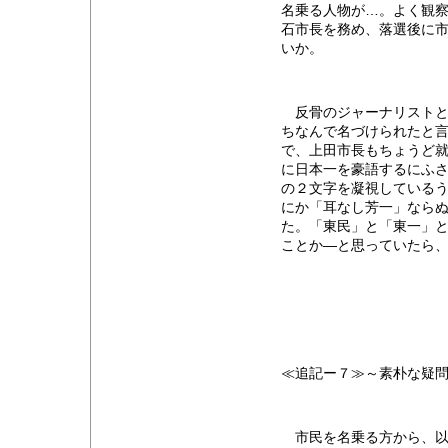
名乗る人物が…。よく観
石市長を務め、落選後に
いか。
反骨のジャーナリストと
ちなんで名づけられたと
で、上田市長もちょうど
に日本一を豪語するにふ
の２文字を凝視している
にか「耳なし芳一」ならぬ
た。「東民」と「東一」
ことか―と思っていたら
≪追記ー７≫～素朴な疑
市民を名乗る方から、以