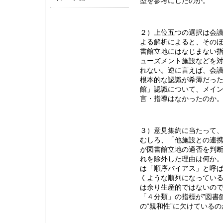
型を参考にしたのか。
２）上位五つの選択は会議
よる解析によると、その
書館立地にはなじまない
ューズメント施設などを
れない。逆に言えば、会
根本的な認識が希薄だっ
館」認識について、メイ
言・指導はなかったのか
３）意見集約に当たって
むしろ、「他施設との連
が図書館立地の適否を判
れを除外した理由は何か
は「順序バイアス」と呼
くような順列になってい
は余り生産的ではないの
「４分類」の指標が”図書
の“親和性”に欠けている