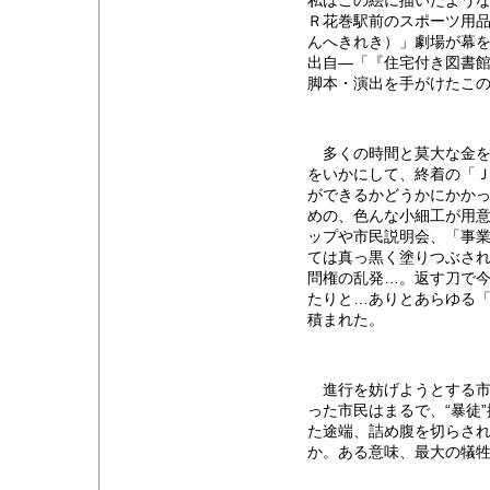
私はこの絵に描いたような
Ｒ花巻駅前のスポーツ用
んへきれき）」劇場が幕
出自―「『住宅付き図書
脚本・演出を手がけたこ
多くの時間と莫大な金を
をいかにして、終着の「Ｊ
ができるかどうかにかかっ
めの、色んな小細工が用
ップや市民説明会、「事
ては真っ黒く塗りつぶさ
問権の乱発…。返す刀で今
たりと…ありとあらゆる
積まれた。
進行を妨げようとする市
った市民はまるで、“暴徒
た途端、詰め腹を切らさ
か。ある意味、最大の犠