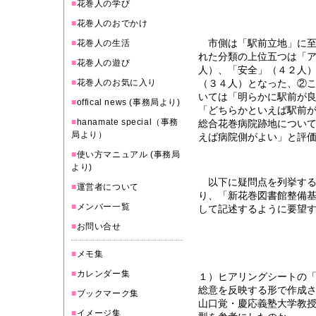
■
花巻人の学び
■
花巻人のおでかけ
市側は「駅前立地」に至
■
花巻人の生活
れた分類の上位五つは「
■
花巻人の遊び
人）、「安全」（４２人
■
花巻人のお気に入り
（３４人）となった、②
いては「明らかに駅前が
■
offical news (事務局より)
「どちらかといえば駅前
■
hanamate special（事務
総合花巻病院跡地につい
局より）
えば病院側がよい」と評
■
使い方マニュアル (事務局
より)
以下に疑問点を列挙する
■
運営者について
り、「新花巻図書館整備
■
メンバー一覧
して記述するように要望
■
お問い合せ
■
メモ集
■
カレンダー集
１）ヒアリングシートの
総意を反映する形で作成
■
ブックマーク集
山口覚・慶応義塾大学教
■
イメージ集