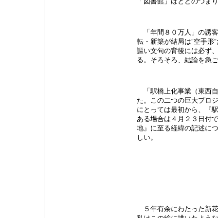
「図書館」はとどのつまり
「年間８０万人」の誘客
転・新築が結局は”空手形
謳い文句の背後には必ず、
る。そろそろ、結論を急
「駅橋上化事業（東西自
た。この二つの巨大プロ
にとっては最初から、『
ある場合は４月２３日付
地』に至る経緯の記述に
しい。
５年有余にわたった新花巻