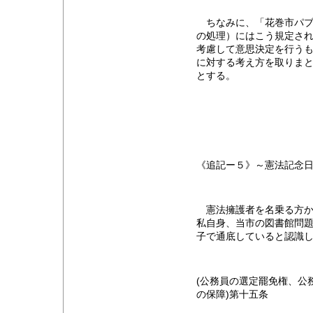
ちなみに、「花巻市パブ
の処理）にはこう規定さ
考慮して意思決定を行うも
に対する考え方を取りま
とする。
《追記ー５》～憲法記念
憲法擁護者を名乗る方か
私自身、当市の図書館問
子で通底していると認識
(公務員の選定罷免権、公
の保障)第十五条