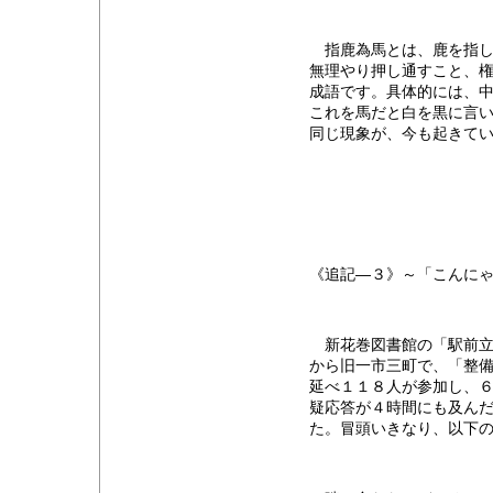
指鹿為馬とは、鹿を指し
無理やり押し通すこと、
成語です。具体的には、
これを馬だと白を黒に言
同じ現象が、今も起きて
《追記―３》～「こんに
新花巻図書館の「駅前立
から旧一市三町で、「整
延べ１１８人が参加し、
疑応答が４時間にも及ん
た。冒頭いきなり、以下