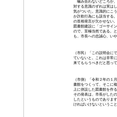
噛み合わないどころか、“
対する意識のずれは実は
気がついた。意識的にこ
か詐欺行為にも該当する
の首相発言が欠かせない
図書館建設に「ゴーサイ
ので、至極当然である。
も、市長への忠誠心、い
（市民）「この説明会に
ていないと。これは非常
来てもらうべきだと思っ
（市側）「令和２年の１
書館をつくって、そこに
上に併設した図書館を作
その発表は、市長がした
したというものでありま
ければいけないというこ