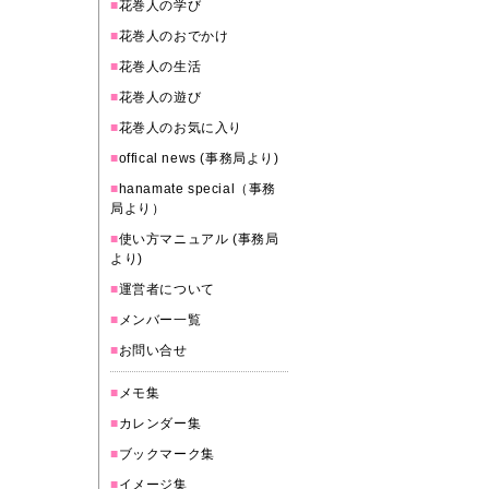
■
花巻人の学び
■
花巻人のおでかけ
■
花巻人の生活
■
花巻人の遊び
■
花巻人のお気に入り
■
offical news (事務局より)
■
hanamate special（事務
局より）
■
使い方マニュアル (事務局
より)
■
運営者について
■
メンバー一覧
■
お問い合せ
■
メモ集
■
カレンダー集
■
ブックマーク集
■
イメージ集