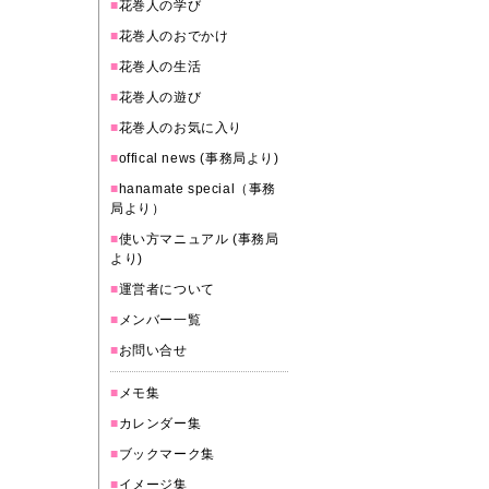
■
花巻人の学び
■
花巻人のおでかけ
■
花巻人の生活
■
花巻人の遊び
■
花巻人のお気に入り
■
offical news (事務局より)
■
hanamate special（事務
局より）
■
使い方マニュアル (事務局
より)
■
運営者について
■
メンバー一覧
■
お問い合せ
■
メモ集
■
カレンダー集
■
ブックマーク集
■
イメージ集