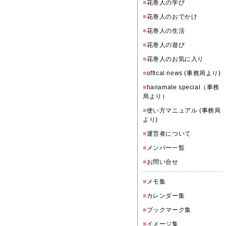
■
花巻人の学び
■
花巻人のおでかけ
■
花巻人の生活
■
花巻人の遊び
■
花巻人のお気に入り
■
offical news (事務局より)
■
hanamate special（事務
局より）
■
使い方マニュアル (事務局
より)
■
運営者について
■
メンバー一覧
■
お問い合せ
■
メモ集
■
カレンダー集
■
ブックマーク集
■
イメージ集