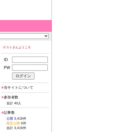
ゲストさんようこそ
ID
PW
■
当サイトについて
■
参加者数
合計 40人
■
記事数
公開
3,419件
限定公開
0件
合計 3,419件