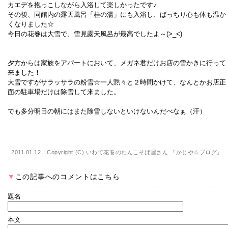
カエデを抱っこしながら入浴して楽しかったです♪
その後、同館内の露天風呂「桂の湯」にも入浴し、ばっちり心も体も温か
くなりました☆
今日の花巻は大雪で、雪見露天風呂が最高でしたよ～(>_<)
夕方からは家族をアパートにおいて、メガネ君だけお店の雪かきに行って
来ました！
大雪ですがサラッサラの粉雪☆一人黙々と２時間かけて、なんとかお店正
面の駐車場だけは除雪して来ました。
でも多分明日の朝にはまた除雪しないといけないんだべなぁ（汗）
2011.01.12：Copyright (C)
いわて花巻のわんこそば屋さん 『かじや☆ブログ』
▼
この記事へのコメントはこちら
題名
本文