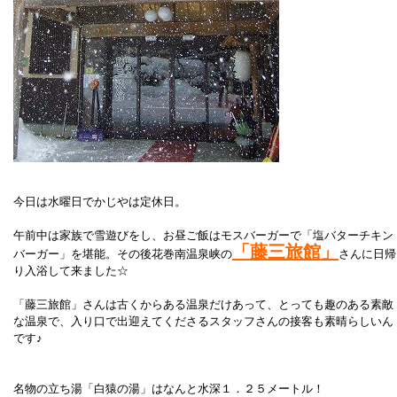
今日は水曜日でかじやは定休日。
午前中は家族で雪遊びをし、お昼ご飯はモスバーガーで「塩バターチキン
「藤三旅館」
バーガー」を堪能。その後花巻南温泉峡の
さんに日帰
り入浴して来ました☆
「藤三旅館」さんは古くからある温泉だけあって、とっても趣のある素敵
な温泉で、入り口で出迎えてくださるスタッフさんの接客も素晴らしいん
です♪
名物の立ち湯「白猿の湯」はなんと水深１．２５メートル！