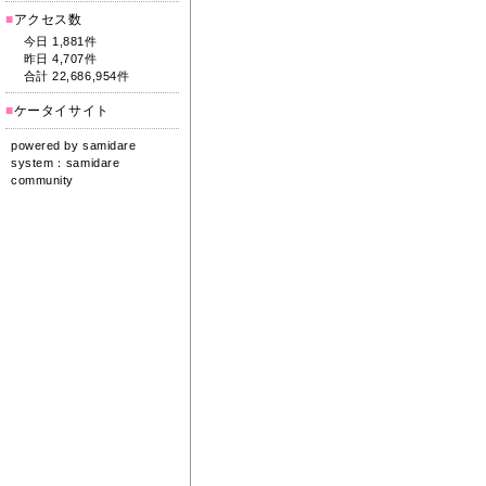
■
アクセス数
今日 1,881件
昨日 4,707件
合計 22,686,954件
■
ケータイサイト
powered by
samidare
system：
samidare
community