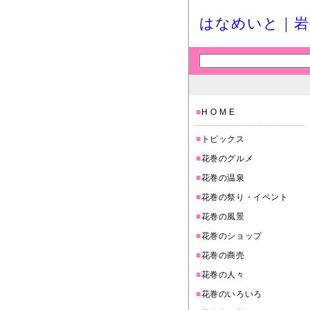
はなめいと｜岩
■
H O M E
■
トピックス
■
花巻のグルメ
■
花巻の温泉
■
花巻の祭り・イベント
■
花巻の風景
■
花巻のショップ
■
花巻の商売
■
花巻の人々
■
花巻のいろいろ