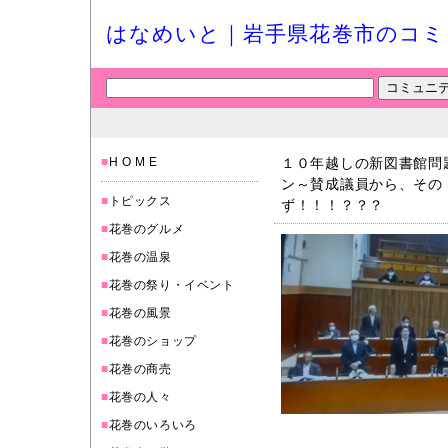
はなめいと｜岩手県花巻市のコミ
■
H O M E
１０年越しの新図書館問
ン～賛成議員から、その
■
トピックス
ず！！！？？？
■
花巻のグルメ
■
花巻の温泉
■
花巻の祭り・イベント
■
花巻の風景
■
花巻のショップ
■
花巻の商売
■
花巻の人々
■
花巻のいろいろ