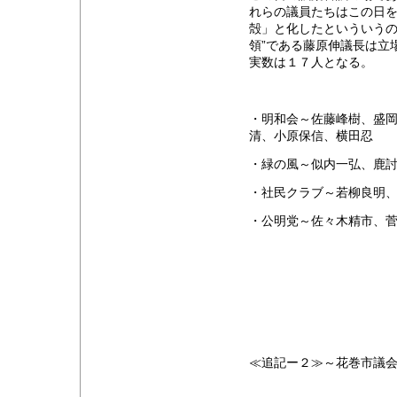
れらの議員たちはこの日を
殻」と化したといういうの
領”である藤原伸議長は立
実数は１７人となる。
・明和会～佐藤峰樹、盛
清、小原保信、横田忍
・緑の風～似内一弘、鹿
・社民クラブ～若柳良明
・公明党～佐々木精市、
≪追記ー２≫～花巻市議