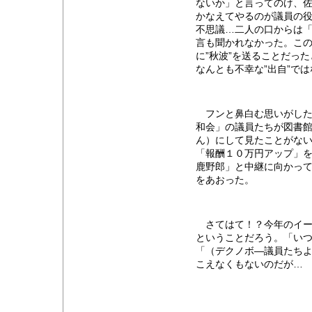
ないか」と言ってのけ、
かなえてやるのが議員の
不思議…二人の口からは
言も聞かれなかった。こ
に”秋波”を送ることだっ
なんとも不幸な”出自”で
フンと鼻白む思いがした
和会」の議員たちが図書
ん）にして見たことがな
「報酬１０万円アップ」
鹿野郎」と中継に向かっ
をあおった。
さてはて！？今年のイー
ということだろう。「い
「（デクノボ―議員たち
こえなくもないのだが…