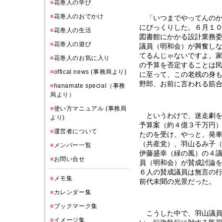
■
花巻人の学び
■
花巻人のおでかけ
「いつまでやってんのか
にびっくりした。６月１
■
花巻人の生活
図書館にかかる設計業務
■
花巻人の遊び
議員（明和会）が興奮し
てるんじゃないですよ。
■
花巻人のお気に入り
の予算を否定することは
■
offical news (事務局より)
に至って、この老残の身
野郎、お前に言われる筋
■
hanamate special（事務
局より）
■
使い方マニュアル (事務局
というわけで、迷走劇を
より)
予算案（約４億３千万円
■
運営者について
たのを受け、やっと、発
（共産党）、羽山るみ子
■
メンバー一覧
伊藤盛幸（緑の風）の４
■
お問い合せ
員（明和会）が賛成討論
６人の賛成議員は無言の
■
メモ集
前代未聞の光景だった。
■
カレンダー集
■
ブックマーク集
こうした中で、羽山議員
■
イメージ集