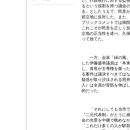
い。行政執行に対する監
るという役割を持つ議会
る」としたうえで、民意
前立地に反対した。また
ブリックコメントでは病
これこそが民意を正しく
立地の正当性を述べ、久
って捨てた。
一方、会派「緑の風」（
した伊藤盛幸議員は「本
し、首長が主導権を握っ
る案件は議決すべきでは
疑惑が取り沙汰される照
人）は全員が背筋を伸ば
的だった。
「それにしても当市では
『二元代表制』がとうに
会の光景を中継で眺めな
「これだけ多くの人が駅