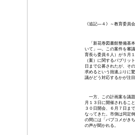
《追記―４》～教育委員
「新花巻図書館整備基本
いて」―。この案件を審
育長ら委員６人）が５月
（案）に関するパブリッ
日まで公募されたが、そ
求めるという拙速ぶりに驚
議がどう対応するかが注
一方、この計画案を議題
月１３日に開催されるこ
３０日開会、６月７日ま
なってきた。市側は同定
の間には「パブコメがき
の声が聞かれる。