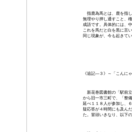
指鹿為馬とは、鹿を指し
無理やり押し通すこと、
成語です。具体的には、
これを馬だと白を黒に言
同じ現象が、今も起きて
《追記―３》～「こんに
新花巻図書館の「駅前立
から旧一市三町で、「整
延べ１１８人が参加し、
疑応答が４時間にも及ん
た。冒頭いきなり、以下