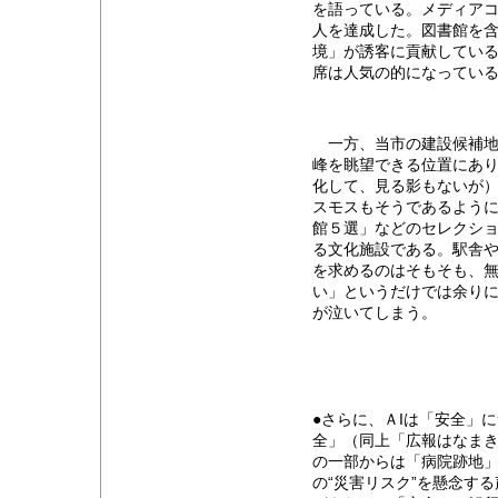
を語っている。メディア
人を達成した。図書館を
境」が誘客に貢献してい
席は人気の的になってい
一方、当市の建設候補地
峰を眺望できる位置にあ
化して、見る影もないが
スモスもそうであるよう
館５選」などのセレクシ
る文化施設である。駅舎
を求めるのはそもそも、
い」というだけでは余り
が泣いてしまう。
●さらに、ＡIは「安全」
全」（同上「広報はなま
の一部からは「病院跡地
の“災害リスク”を懸念す