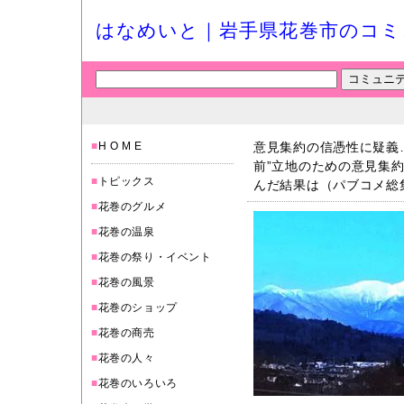
はなめいと｜岩手県花巻市のコミ
■
H O M E
意見集約の信憑性に疑義…
前”立地のための意見集
■
トピックス
んだ結果は（パブコメ総
■
花巻のグルメ
■
花巻の温泉
■
花巻の祭り・イベント
■
花巻の風景
■
花巻のショップ
■
花巻の商売
■
花巻の人々
■
花巻のいろいろ