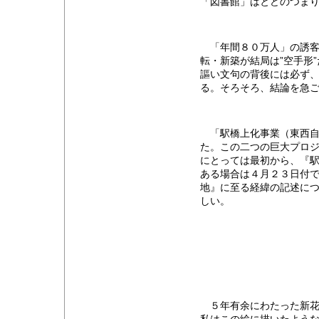
「図書館」はとどのつまり
「年間８０万人」の誘客
転・新築が結局は”空手形
謳い文句の背後には必ず、
る。そろそろ、結論を急
「駅橋上化事業（東西自
た。この二つの巨大プロ
にとっては最初から、『
ある場合は４月２３日付
地』に至る経緯の記述に
しい。
５年有余にわたった新花巻