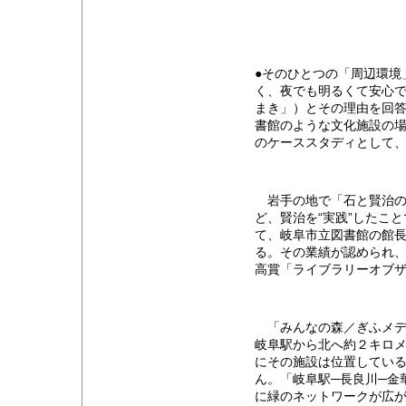
●そのひとつの「周辺環境
く、夜でも明るくて安心
まき」）とその理由を回
書館のような文化施設の
のケーススタディとして
岩手の地で「石と賢治の
ど、賢治を“実践”したこ
て、岐阜市立図書館の館
る。その業績が認められ
高賞「ライブラリーオブ
「みんなの森／ぎふメデ
岐阜駅から北へ約２キロ
にその施設は位置してい
ん。「岐阜駅─長良川─金
に緑のネットワークが広