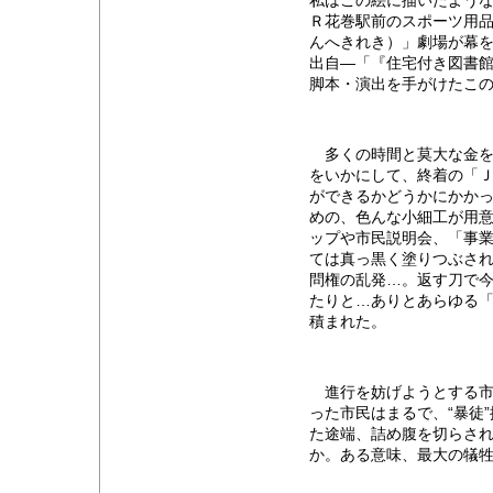
私はこの絵に描いたような
Ｒ花巻駅前のスポーツ用
んへきれき）」劇場が幕
出自―「『住宅付き図書
脚本・演出を手がけたこ
多くの時間と莫大な金を
をいかにして、終着の「Ｊ
ができるかどうかにかかっ
めの、色んな小細工が用
ップや市民説明会、「事
ては真っ黒く塗りつぶさ
問権の乱発…。返す刀で今
たりと…ありとあらゆる
積まれた。
進行を妨げようとする市
った市民はまるで、“暴徒
た途端、詰め腹を切らさ
か。ある意味、最大の犠