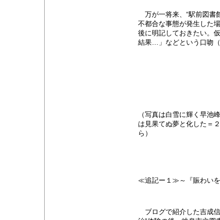
万が一将来、“駅前図書館
不都合な事態が発生した
後に明記しておきたい。
結果…」などという口吻
（写真は白雪に輝く早池
は見果てぬ夢と化した＝
ら）
≪追記ー１≫～『賑わい
ブログで紹介した吉成信