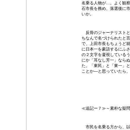
名乗る人物が…。よく観
石市長を務め、落選後に
いか。
反骨のジャーナリストと
ちなんで名づけられたと
で、上田市長もちょうど
に日本一を豪語するにふ
の２文字を凝視している
にか「耳なし芳一」ならぬ
た。「東民」と「東一」
ことか―と思っていたら
≪追記ー７≫～素朴な疑
市民を名乗る方から、以