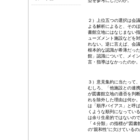
型を参考にしたのか。
２）上位五つの選択は会議
よる解析によると、その
書館立地にはなじまない
ューズメント施設などを
れない。逆に言えば、会
根本的な認識が希薄だっ
館」認識について、メイ
言・指導はなかったのか
３）意見集約に当たって
むしろ、「他施設との連
が図書館立地の適否を判
れを除外した理由は何か
は「順序バイアス」と呼
くような順列になってい
は余り生産的ではないの
「４分類」の指標が”図書
の“親和性”に欠けている