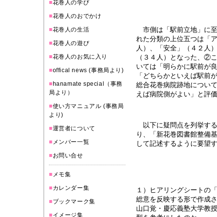
■
花巻人の学び
■
花巻人のおでかけ
市側は「駅前立地」に至
■
花巻人の生活
れた分類の上位五つは「
■
花巻人の遊び
人）、「安全」（４２人
■
花巻人のお気に入り
（３４人）となった、②
いては「明らかに駅前が
■
offical news (事務局より)
「どちらかといえば駅前
■
hanamate special（事務
総合花巻病院跡地につい
局より）
えば病院側がよい」と評
■
使い方マニュアル (事務局
より)
以下に疑問点を列挙する
■
運営者について
り、「新花巻図書館整備
■
メンバー一覧
して記述するように要望
■
お問い合せ
■
メモ集
■
カレンダー集
１）ヒアリングシートの
総意を反映する形で作成
■
ブックマーク集
山口覚・慶応義塾大学教
■
イメージ集