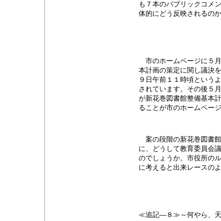
も７本のパブリックコメ
体的にどう反映されるの
市のホームページに５月
本計画の策定に関し議決
９日午前１１時頃という
されています。その後５
が新花巻図書館整備基本
ることが市のホームペー
案の段階の新花巻図書館
に、どうして教育委員会
のでしょうか。市役所のル
に考えると出来レースの
≪追記―８≫～何やら、