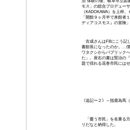
治”体験の後、岐阜市立図
モス」の総合プロデュー
（KADOKAWA）を上
「開館９ヶ月半で来館者
ディアコスモス』の冒険
吉成さんはFBにこう記
書館長になったのか。…
ワタクシからパブリック
た」。座右の書は賢治の
題で揺れる花巻市民には
《追記ー２》～指鹿為馬
「憂う市民」を名乗る方
リだなと納得した。