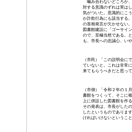
噛み合わないどころか、“
対する意識のずれは実は
気がついた。意識的にこ
か詐欺行為にも該当する
の首相発言が欠かせない
図書館建設に「ゴーサイ
ので、至極当然である。
も、市長への忠誠心、い
（市民）「この説明会に
ていないと。これは非常
来てもらうべきだと思っ
（市側）「令和２年の１
書館をつくって、そこに
上に併設した図書館を作
その発表は、市長がした
したというものでありま
ければいけないというこ