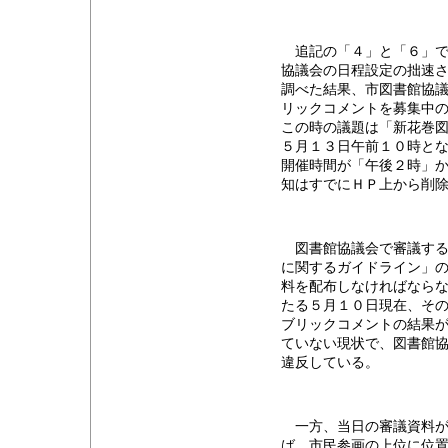
追記の「４」と「６」で
協議会の日程設定の拙速
調べた結果、市図書館協
リックコメントを募集中
この時の議題は「新花巻
５月１３日午前１０時と
開催時間が「午後２時」
知はすでにＨＰ上から削
図書館協議会で審議する
に関するガイドライン」
料を配布しなければなら
たる５月１０日現在、そ
ブリックコメントの結果
ていない現状で、図書館
違反している。
一方、当日の審議資料が
ば、市民参画の上位に位