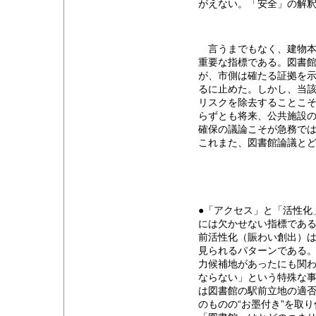
がえない。「安全」の解
言うまでもなく、建物本
重要な指標である。図書
が、市側は確たる証拠を
るに止めた。しかし、当
リスクを除去することこ
らずとも将来、公共施設
確保の議論こそが急務で
これまた、図書館論議と
●「アクセス」と「活性化
には欠かせない指標であ
前活性化（賑わい創出）
見られるパターンである
力候補地があったにも関
ならない」という特殊な
は図書館の駅前立地の適
のものの“お墨付き”を取