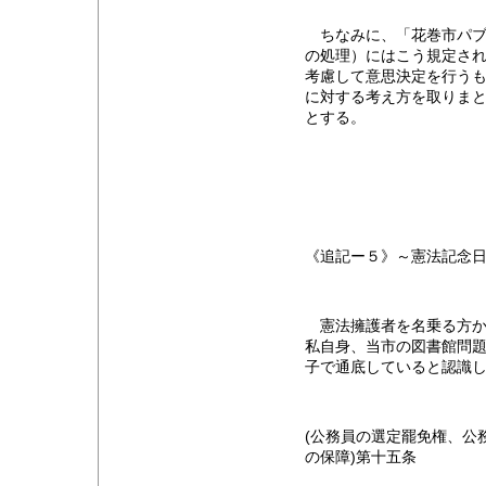
ちなみに、「花巻市パブ
の処理）にはこう規定さ
考慮して意思決定を行うも
に対する考え方を取りま
とする。
《追記ー５》～憲法記念
憲法擁護者を名乗る方か
私自身、当市の図書館問
子で通底していると認識
(公務員の選定罷免権、公
の保障)第十五条