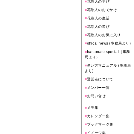
■
花巻人の学び
■
花巻人のおでかけ
■
花巻人の生活
■
花巻人の遊び
■
花巻人のお気に入り
■
offical news (事務局より)
■
hanamate special（事務
局より）
■
使い方マニュアル (事務局
より)
■
運営者について
■
メンバー一覧
■
お問い合せ
■
メモ集
■
カレンダー集
■
ブックマーク集
■
イメージ集