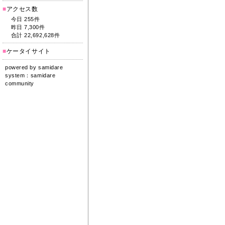
■
アクセス数
今日 255件
昨日 7,300件
合計 22,692,628件
■
ケータイサイト
powered by
samidare
system：
samidare
community