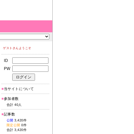
ゲストさんようこそ
ID
PW
■
当サイトについて
■
参加者数
合計 40人
■
記事数
公開
3,420件
限定公開
0件
合計 3,420件