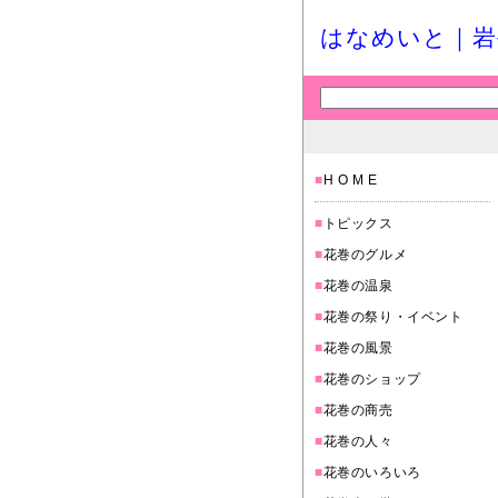
はなめいと｜岩
■
H O M E
■
トピックス
■
花巻のグルメ
■
花巻の温泉
■
花巻の祭り・イベント
■
花巻の風景
■
花巻のショップ
■
花巻の商売
■
花巻の人々
■
花巻のいろいろ