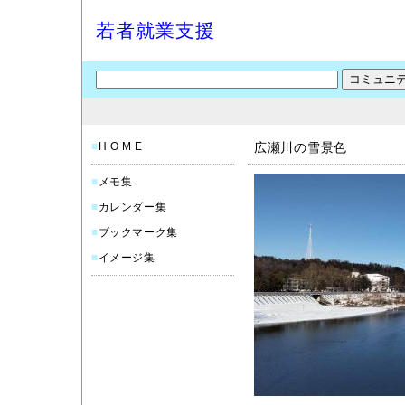
若者就業支援
■
H O M E
広瀬川の雪景色
■
メモ集
■
カレンダー集
■
ブックマーク集
■
イメージ集