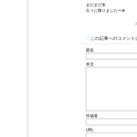
まだまだ冬
久々に降りました〜❄
2
▼
この記事へのコメント
題名
本文
作成者
URL