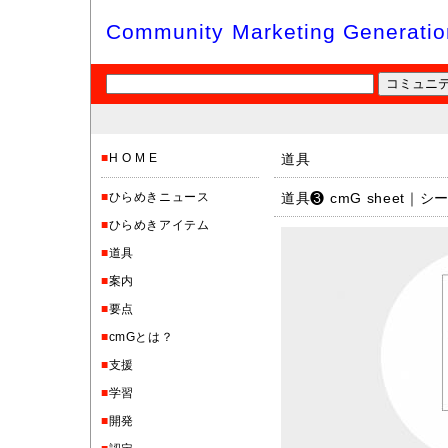
Community Marketing Generatio
■
H O M E
道具
■
ひらめきニュース
道具❸ cmG sheet｜シ
■
ひらめきアイテム
■
道具
■
案内
■
要点
■
cmGとは？
■
支援
■
学習
■
開発