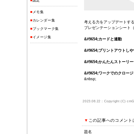
■
認定
■
メモ集
■
カレンダー集
考える力をアップデートす
プレゼンテーションシート
■
ブックマーク集
■
イメージ集
&#9654;
カードと連動
&#9654;
プリントアウトしや
&#9654;
かんたんストーリー
&#9654;
ワークでのクロージ
&nbsp;
2023.08.22：Copyright (C)
cm
▼
この記事へのコメント
題名