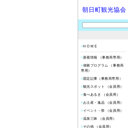
朝日町観光協会
■
H O M E
■
新着情報 （事務局専用）
■
体験プログラム （事務局
専用）
■
固定記事（事務局専用）
■
観光スポット （会員用）
■
食べあるき （会員用）
■
お土産・逸品 （会員用）
■
イベント・祭 （会員用）
■
温泉三昧 （会員用）
■
その他 （会員用）