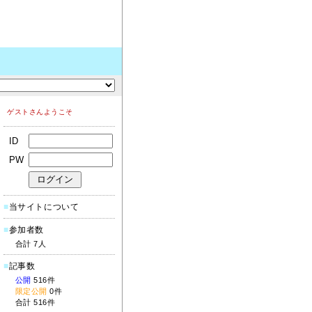
ゲストさんようこそ
ID
PW
■
当サイトについて
■
参加者数
合計 7人
■
記事数
公開
516件
限定公開
0件
合計 516件