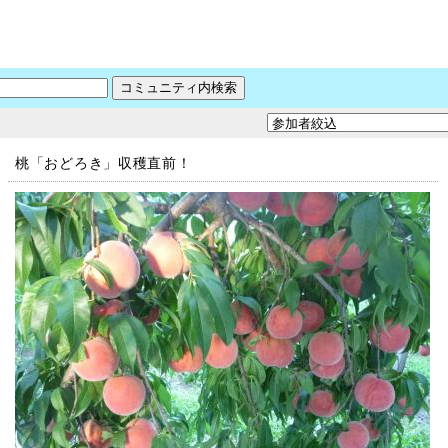
桃「おどろき」収穫直前！